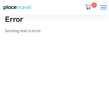
0
Error
Sending mail is error.