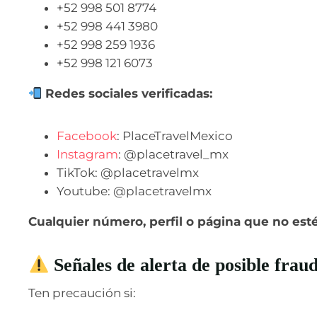
+52 998 501 8774
+52 998 441 3980
+52 998 259 1936
+52 998 121 6073
Redes sociales verificadas:
Facebook
: PlaceTravelMexico
Instagram
: @placetravel_mx
TikTok: @placetravelmx
Youtube: @placetravelmx
Cualquier número, perfil o página que no esté 
Señales de alerta de posible frau
Ten precaución si: