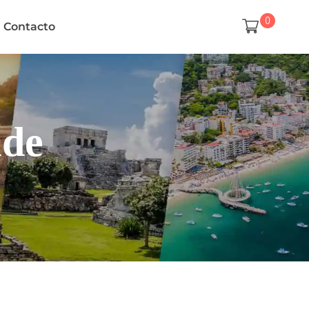
0
Contacto
ude