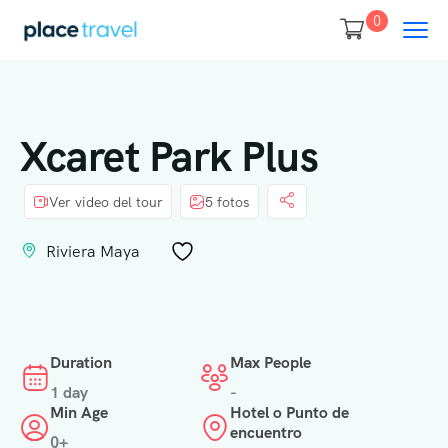
0
Xcaret Park Plus
Ver video del tour
5 fotos
Riviera Maya
Duration
Max People
1 day
-
Min Age
Hotel o Punto de
encuentro
0+