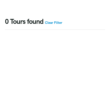
0
Tours found
Clear Filter