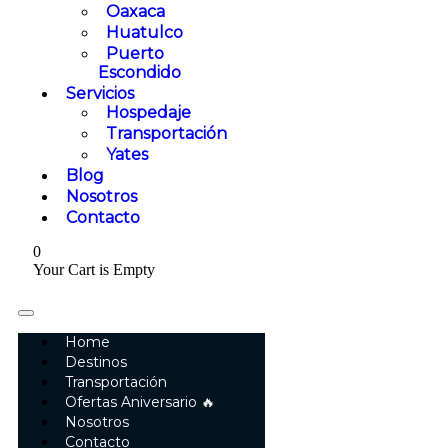
Oaxaca
Huatulco
Puerto
Escondido
Servicios
Hospedaje
Transportación
Yates
Blog
Nosotros
Contacto
0
Your Cart is Empty
Home
Destinos
Transportación
Ofertas Aniversario 🔥
Nosotros
Contacto