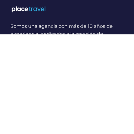
Somos una agencia con más de 10 años de
experiencia, dedicados a la creación de
experiencias y momentos inolvidables para
viajeros Nacionales e Internacionales.
¿Quienes somos?
Links Rápidos
Nosotros
Compras seguras