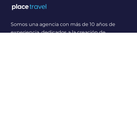
Somos una agencia con más de 10 años de
experiencia, dedicados a la creación de
experiencias y momentos inolvidables para
viajeros Nacionales e Internacionales.
¿Quienes somos?
Links Rápidos
Nosotros
Compras seguras