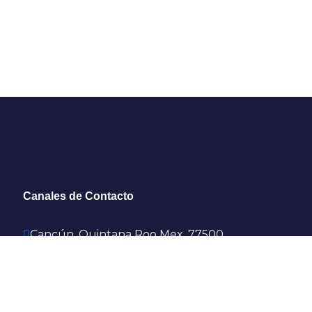
Canales de Contacto
Cancún, Quintana Roo Mex, 77500
reservaciones@placetravelmexico.mx
Whatsapp: +52 998-184-6284