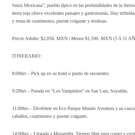
Suiza Mexicana”, pueblo típico en las profundidades de la Sierr
tierra roja ofrece excelentes paisajes y gastronomía. Hay infinida
y renta de cuatrimotos, puente colgante y tirolesas.
Precio Adulto: $2,050. MXN | Menor
$1,590. MXN (5 A 11 A
ITINERARIO:
8:00hrs – Pick up en su hotel o punto de encuentro.
9:20hrs – Parada en “Los Vampiritos” en San Luis, Soyatlán.
11:00hrs – Diviértete en Eco Parque Mundo Aventura y su cascada
caballos, cuatrimotos y puente colgante.
14:00hrs – Llegada a Mazamitla. Tiempo libre para comer y expl