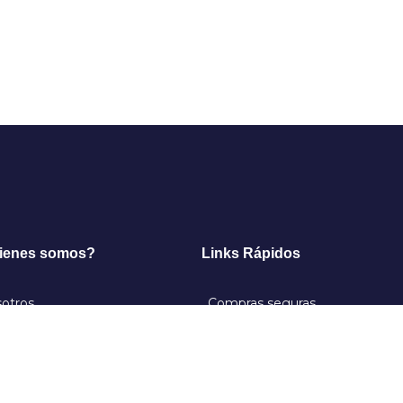
ienes somos?
Links Rápidos
otros
Compras seguras
g
Políticas de cancelación
íticas & Privacidad
Prevención de fraude