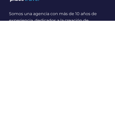
Somos una agencia con más de 10 años de
experiencia, dedicados a la creación de
experiencias y momentos inolvidables para
viajeros Nacionales e Internacionales.
¿Quienes somos?
Links Rápidos
Nosotros
Compras seguras
Blog
Políticas de cancelación