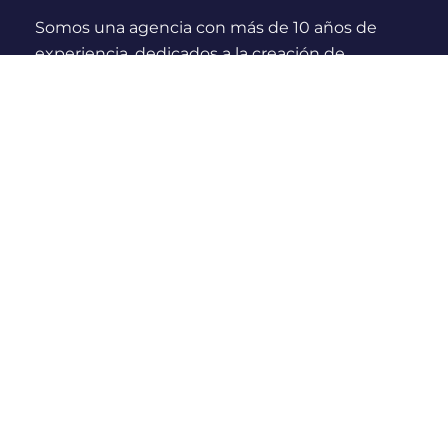
Somos una agencia con más de 10 años de
experiencia, dedicados a la creación de
experiencias y momentos inolvidables para
viajeros Nacionales e Internacionales.
¿Quienes somos?
Links Rápidos
Nosotros
Compras seguras
Blog
Políticas de cancelación