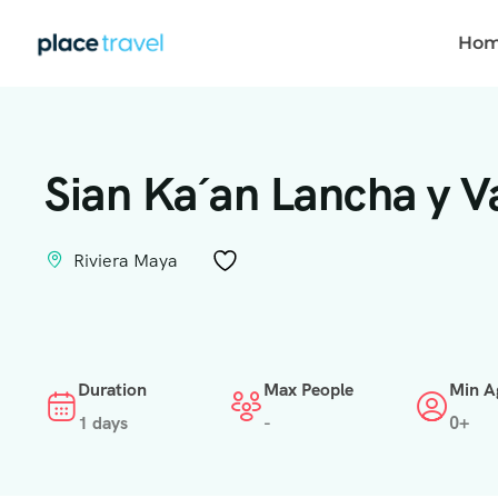
Ho
Sian Ka´an Lancha y V
Riviera Maya
Duration
Max People
Min A
1 days
-
0+