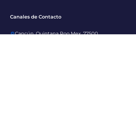
Canales de Contacto
Cancún, Quintana Roo Mex, 77500
reservaciones@placetravelmexico.mx
Whatsapp: +52 998-184-6284