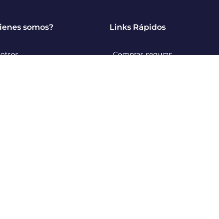
ienes somos?
Links Rápidos
otros
Compras seguras
g
Políticas de cancelación
íticas & Privacidad
Prevención de fraude
minos o condiciones
’s