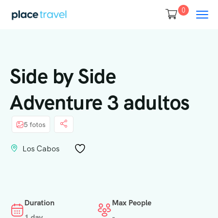
0
Side by Side
Adventure 3 adultos
5 fotos
Los Cabos
Duration
Max People
1 day
-