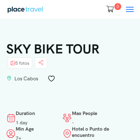
0
SKY BIKE TOUR
5 fotos
Los Cabos
Duration
Max People
1 day
-
Min Age
Hotel o Punto de
encuentro
7+