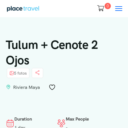
0
Tulum + Cenote 2
Ojos
5 fotos
Riviera Maya
Duration
Max People
1 day
-