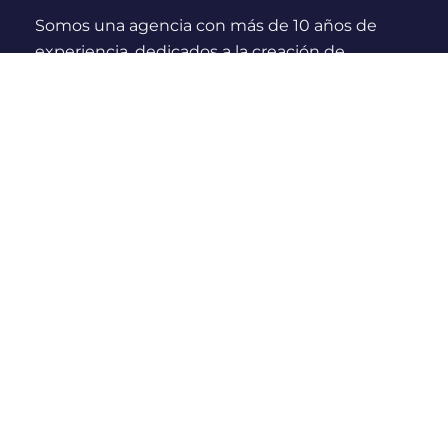
Somos una agencia con más de 10 años de
experiencia, dedicados a la creación de
experiencias y momentos inolvidables para
viajeros Nacionales e Internacionales.
¿Quienes somos?
Links Rápidos
Nosotros
Compras seguras
Blog
Políticas de cancelación