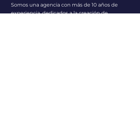
Somos una agencia con más de 10 años de
experiencia, dedicados a la creación de
experiencias y momentos inolvidables para
viajeros Nacionales e Internacionales.
¿Quienes somos?
Links Rápidos
Nosotros
Compras seguras
Blog
Políticas de cancelación
Políticas & Privacidad
Prevención de fraude