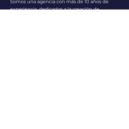
Somos una agencia con más de 10 años de
experiencia, dedicados a la creación de
experiencias y momentos inolvidables para
viajeros Nacionales e Internacionales.
¿Quienes somos?
Links Rápidos
Nosotros
Compras seguras
Blog
Políticas de cancelación
Políticas & Privacidad
Prevención de fraude