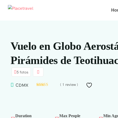
Ho
Vuelo en Globo Aerostá
Pirámides de Teotihua
5 fotos
( 1 review )
CDMX
Duration
Max People
Min Ag