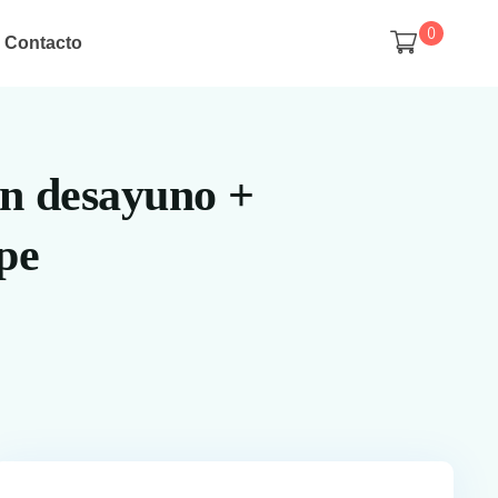
0
Contacto
on desayuno +
pe