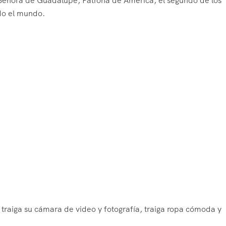
ra Señora de Guadalupe, Patrona de América, el segundo de los
odo el mundo.
traiga su cámara de video y fotografía, traiga ropa cómoda y