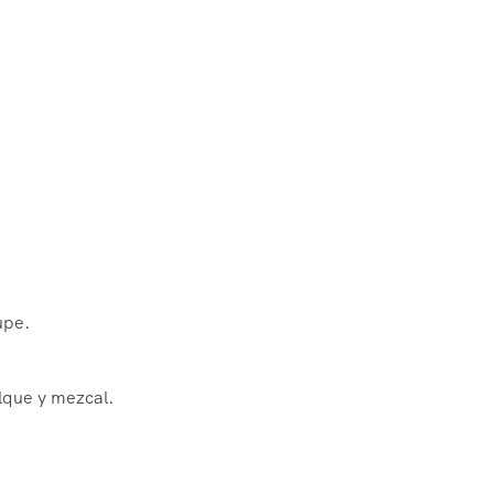
upe.
ulque y mezcal.