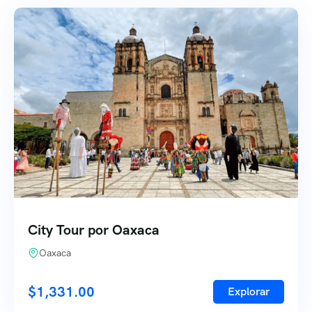
City Tour por Oaxaca
Oaxaca
$
1,331.00
Explorar